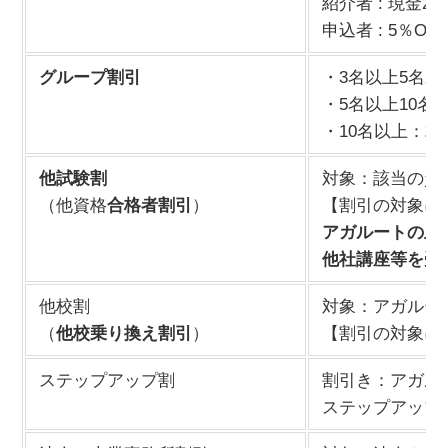
紹介者 : 現金
申込者 : 5％O
グループ割引
・3名以上5名未
・5名以上10名
・10名以上：
20
他試験割
対象：該当の資
（他資格
合格者割引
）
【割引の対象に
アガルートの上
他社講座等を受
他校割
対象：アガルー
（
他校乗り換え割引
）
【割引の対象に
ステップアップ割
割引き：アガル
ステップアップ