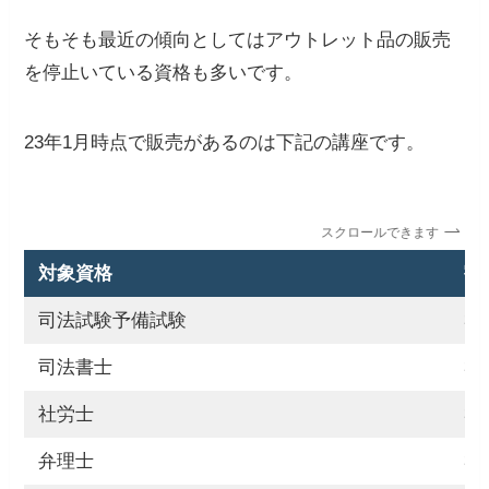
そもそも最近の傾向としてはアウトレット品の販売
を停止いている資格も多いです。
23年1月時点で販売があるのは下記の講座です。
スクロールできます
対象資格
割
司法試験予備試験
3
司法書士
3
社労士
3
弁理士
3