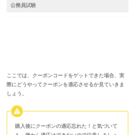
公務員試験
3
アガル－トの割引クーポンを適応させる2ステ
ップ【超簡単】
ここでは、クーポンコードをゲットできた場合、実
際にどうやってクーポンを適応させるか見ていきま
しょう。
購入後にクーポンの適応忘れた！と気づいて