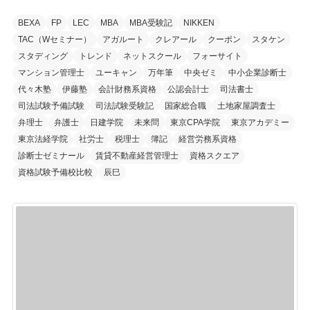
ゴ
リ
BEXA
FP
LEC
MBA
MBA受験記
NIKKEN
TAC（Wセミナー）
アガルート
クレアール
クーポン
スタケン
ー
スタディング
トレンド
ネットスクール
フォーサイト
マンション管理士
ユーキャン
万年筆
中央ゼミ
中小企業診断士
代々木塾
伊藤塾
会計財務系資格
公認会計士
司法書士
司法試験予備試験
司法試験受験記
国家総合職
土地家屋調査士
弁理士
弁護士
日建学院
未来問
東京CPA学院
東京アカデミー
東京法経学院
社労士
税理士
簿記
経営労務系資格
診断士ゼミナール
賃貸不動産経営管理士
資格スクエア
資格試験予備校比較
辰巳