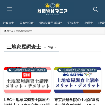
行政書士
国家総合職
司法試験予備試験
司法書士
弁理士
社労
ホーム
土地家屋調査士
土地家屋調査士
– tag –
土地家屋調査士の予備校・通信講座
土地家屋調査士の予備校・通信講座
LEC土地家屋調査士講座の
東京法経学院の土地家屋調