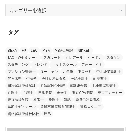
資
格
別
カ
タグ
テ
ゴ
リ
BEXA
FP
LEC
MBA
MBA受験記
NIKKEN
TAC（Wセミナー）
アガルート
クレアール
クーポン
スタケン
ー
スタディング
トレンド
ネットスクール
フォーサイト
マンション管理士
ユーキャン
万年筆
中央ゼミ
中小企業診断士
代々木塾
伊藤塾
会計財務系資格
公認会計士
司法書士
司法試験予備試験
司法試験受験記
国家総合職
土地家屋調査士
弁理士
弁護士
日建学院
未来問
東京CPA学院
東京アカデミー
東京法経学院
社労士
税理士
簿記
経営労務系資格
診断士ゼミナール
賃貸不動産経営管理士
資格スクエア
資格試験予備校比較
辰巳