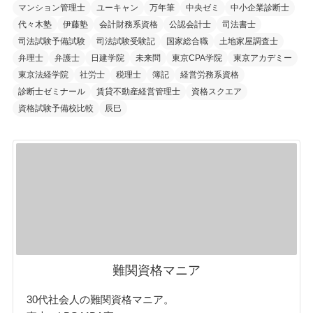
マンション管理士
ユーキャン
万年筆
中央ゼミ
中小企業診断士
代々木塾
伊藤塾
会計財務系資格
公認会計士
司法書士
司法試験予備試験
司法試験受験記
国家総合職
土地家屋調査士
弁理士
弁護士
日建学院
未来問
東京CPA学院
東京アカデミー
東京法経学院
社労士
税理士
簿記
経営労務系資格
診断士ゼミナール
賃貸不動産経営管理士
資格スクエア
資格試験予備校比較
辰巳
難関資格マニア
30代社会人の難関資格マニア。