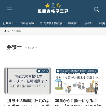
行政書士
国家総合職
司法試験予備試験
司法書士
弁理士
社労
ホーム
弁護士
弁護士
– tag –
その他
司法試験予備試験の予備校・通信講座
【弁護士の転職】評判のよ
30歳から弁護士になるに