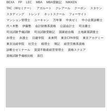
リ
BEXA
FP
LEC
MBA
MBA受験記
NIKKEN
TAC（Wセミナー）
アガルート
クレアール
クーポン
スタケン
ー
スタディング
トレンド
ネットスクール
フォーサイト
マンション管理士
ユーキャン
万年筆
中央ゼミ
中小企業診断士
代々木塾
伊藤塾
会計財務系資格
公認会計士
司法書士
司法試験予備試験
司法試験受験記
国家総合職
土地家屋調査士
弁理士
弁護士
日建学院
未来問
東京CPA学院
東京アカデミー
東京法経学院
社労士
税理士
簿記
経営労務系資格
診断士ゼミナール
賃貸不動産経営管理士
資格スクエア
資格試験予備校比較
辰巳