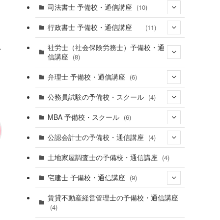
(16)
司法書士 予備校・通信講座
(10)
(6)
(9)
行政書士 予備校・通信講座
(11)
(9)
社労士（社会保険労務士）予備校・通
い
信講座
(8)
弁理士 予備校・通信講座
(6)
(6)
(4)
公務員試験の予備校・スクール
(4)
(3)
MBA 予備校・スクール
(6)
(2)
公認会計士の予備校・通信講座
(4)
(1)
土地家屋調査士の予備校・通信講座
(4)
(2)
(3)
宅建士 予備校・通信講座
(9)
(7)
賃貸不動産経営管理士の予備校・通信講座
(4)