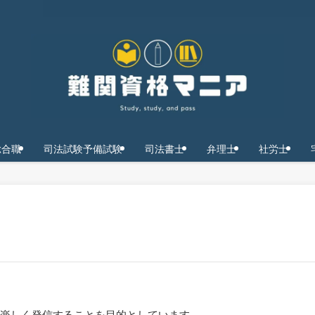
総合職
司法試験予備試験
司法書士
弁理士
社労士
楽しく発信することを目的としています。