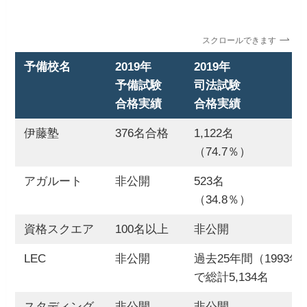
スクロールできます
予備校名
2019年
2019年
予備試験
司法試験
合格実績
合格実績
伊藤塾
376名合格
1,122名
（74.7％）
アガルート
非公開
523名
（34.8％）
資格スクエア
100名以上
非公開
LEC
非公開
過去25年間（1993年
で総計5,134名
スタディング
非公開
非公開