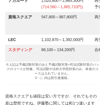
アガルート
1,020,800～2,665,300円
再受
(714,560～1,865,710円)
予備
資格スクエア
547,800～987,800円
再受
LEC
1,102,870～1,392,000円
再受
スタディング
89,100～134,200円
合格お
※上記は予備試験対策のみと予備試験対策+司法試験対策のパッ
クのコースが対象。司法試験や法科大学院対策のみ、単発のコ
ースは入れていません。
※（）内は割引後価格。
資格スクエアも値段は安い方ですが、それでもその
差は歴然ですね。伊藤塾に関しては桁1つ違います