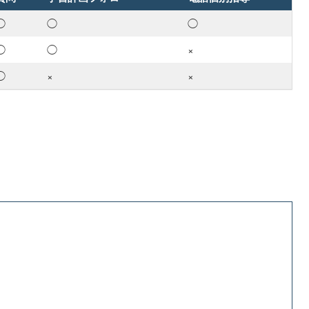
◯
◯
◯
◯
◯
×
◯
×
×