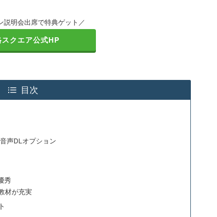
イン説明会出席で特典ゲット／
格スクエア公式HP
目次
音声DLオプション
優秀
教材が充実
ト