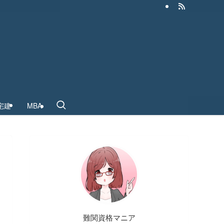
宅建
MBA
難関資格マニア