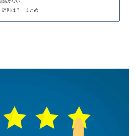
問題集がない
・評判は？ まとめ
て