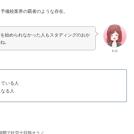
る予備校業界の覇者のような存在。
験を始められなかった人もスタディングのおか
よね。
れみ
している人
になる人
勤時間で社労士目指そう／