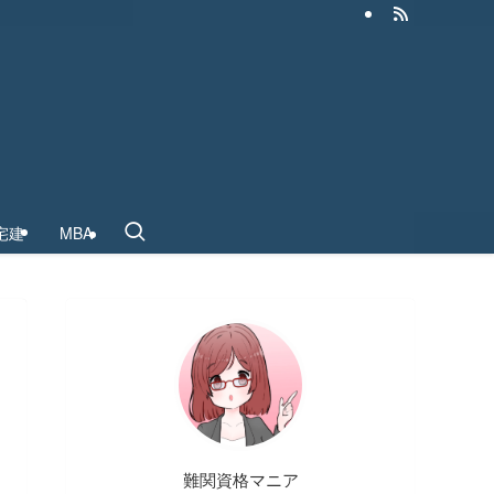
宅建
MBA
難関資格マニア