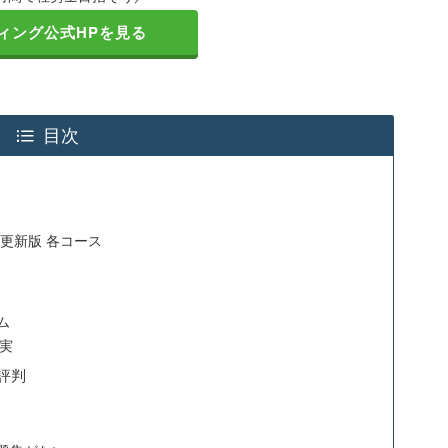
ィング公式HPを見る
目次
年更新版 各コース
ム
実
評判