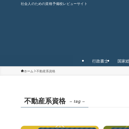
社会人のための資格予備校レビューサイト
行政書士
国家
ホーム
不動産系資格
不動産系資格
– tag –