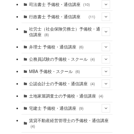
(16)
司法書士 予備校・通信講座
(10)
(6)
(9)
行政書士 予備校・通信講座
(11)
(9)
社労士（社会保険労務士）予備校・通
信講座
(8)
弁理士 予備校・通信講座
(6)
(6)
(4)
公務員試験の予備校・スクール
(4)
(3)
MBA 予備校・スクール
(6)
(2)
公認会計士の予備校・通信講座
(4)
(1)
土地家屋調査士の予備校・通信講座
(4)
(2)
(3)
宅建士 予備校・通信講座
(9)
(7)
賃貸不動産経営管理士の予備校・通信講座
(4)