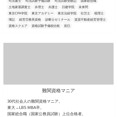
司法書士
司法試験予備試験
司法試験受験記
国家総合職
土地家屋調査士
弁理士
弁護士
日建学院
未来問
東京CPA学院
東京アカデミー
東京法経学院
社労士
税理士
簿記
経営労務系資格
診断士ゼミナール
賃貸不動産経営管理士
資格スクエア
資格試験予備校比較
辰巳
難関資格マニア
30代社会人の難関資格マニア。
東大→LBS MBA卒。
国家総合職（国家公務員試験）上位合格者。