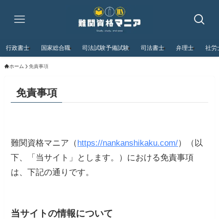
行政書士
国家総合職
司法試験予備試験
司法書士
弁理士
社労
ホーム
免責事項
免責事項
難関資格マニア（
https://nankanshikaku.com/
）（以
下、「当サイト」とします。）における免責事項
は、下記の通りです。
当サイトの情報について